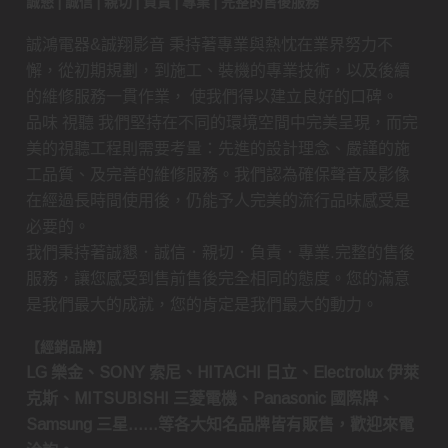
誠懇 | 誠信 | 親切 | 負責 | 專業 | 完整的售後服務
誠鴻電器&誠翔影音 秉持著專業與熱忱在業界努力不
懈，從初期規劃，到施工、裝機的專業技術，以及後續
的維修服務一貫作業， 使我們得以建立良好的口碑。
品味 視聽 我們堅持在不同的環境空間中完美呈現，而完
美的視聽工程則需要考量：先進的設計理念、嚴謹的施
工品質、及完善的維修服務。我們認為確保聲音及影像
在經過長時間使用後，仍能予人完美的流行品味感受是
必要的。
我們秉持著誠懇．誠信．親切．負責．專業.完整的售後
服務，讓您感受到售前售後完全相同的態度。您的滿意
是我們最大的成就，您的肯定是我們最大的動力。
【經銷品牌】
LG 樂金、SONY 索尼、HITACHI 日立、Electrolux 伊萊
克斯、MITSUBISHI 三菱電機、Panasonic 國際牌、
Samsung 三星……等各大知名品牌皆有販售，歡迎來電