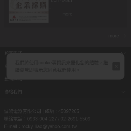
【合作對象】
👉異業合作
more
房仲，設計師，建材，家具...等行業。
民宿、飯店等住宿相關行業，網紅、
部落客皆可合作。
more
👉企業採購
顧客服務
包含政府機關，財團法人，公司行
我們將使用cookie等資訊來優化您的體驗，繼
號，福利委員會，學校班級等單位福
關於我們
續瀏覽即表示您同意我們使用。
利。業務、廠商贈品，企業年節、尾
牙活動採購，社區團購...等。
最新消息
(除了上述，也歡迎各行業提案討論，
聯絡我們
我們將給予最多的優惠，感謝您的大
力支持)
誠鴻電器有限公司 | 統編 : 45097205
聯絡電話：0933-004-227 / 02-2691-5509
【合作方式】歡迎親臨展示中心喔😊
E-mail：rocky_liao@yahoo.com.tw