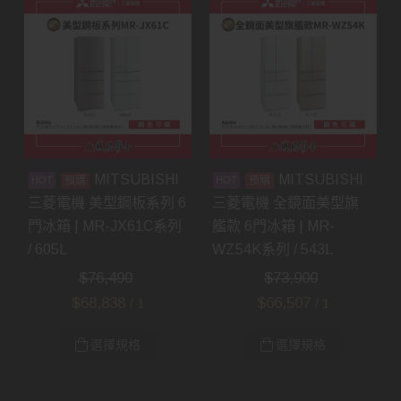
MITSUBISHI
MITSUBISHI
預購
預購
三菱電機 美型鋼板系列 6
三菱電機 全鏡面美型旗
門冰箱 | MR-JX61C系列
艦款 6門冰箱 | MR-
/ 605L
WZ54K系列 / 543L
$
76,490
$
73,900
$
68,838
$
66,507
/ 1
/ 1
選擇規格
選擇規格