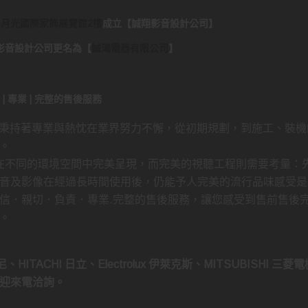
日月光國際家飾展覽館2樓
成立
【
誠翔影音設計公司
】
..誠翔影音設計公司更名為
【
誠鴻電器有限公司
】
負責 | 專業 | 完整的售後服務
 秉持著專業與熱忱在業界努力不懈，從初期規劃，到施工、裝機
。
持在不同的環境空間中完美呈現，而完美的視聽工程則需要考量：
音及影像在經過長時間使用後，仍能予人完美的流行品味感受是
信．親切．負責．專業.完整的售後服務，讓您感受到售前售後
。
、HITACHI 日立、Electrolux 伊萊克斯、MITSUBISHI 三
迎來電洽詢。