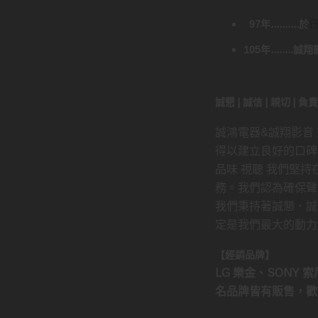
97年..........於
105年......
誠懇 | 誠信 | 親切 | 
誠鴻電器&誠翔影音
得以建立良好的口碑
品味 視聽 我們堅
務。我們認為確保聲
我們秉持著誠懇．誠
定是我們最大的動力
【經銷品牌】
LG 樂金、SONY 索尼
名品牌皆有販售，歡