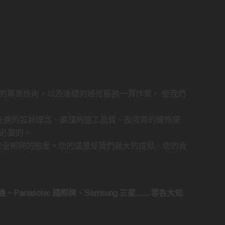
的專業技術，以及後續的維修服務一貫作業， 使我們
先進的設計理念、嚴謹的施工品質、及完善的維修服
必要的。
完全相同的態度。您的滿意是我們最大的成就，您的肯
菱電機、Panasonic 國際牌、Samsung 三星……等各大知