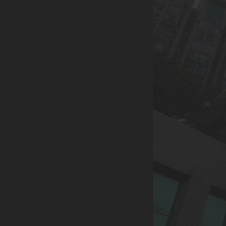
0933-004-227
LINE請搜尋 |
@344spjgv