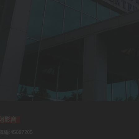
誠翔影音
編:45097205