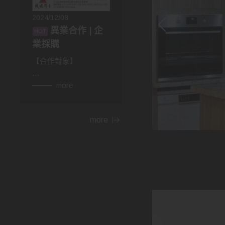
2024/12/08
異業合作 | 企
業採購
【合作對象】
👉異業合作
more
房仲，設計師，建材，
家具...等行業。民宿、
more
飯店等住宿相關行業，
網紅、部落客皆可合
作。
👉企業採購
包含政府機關，財團法
人，公司行號，福利委
員會，學校班級等單位
福利。業務、廠商贈