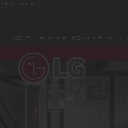
Select Language
▼
指定品牌 | Designated brand
影音電視 | Audiovisual TV