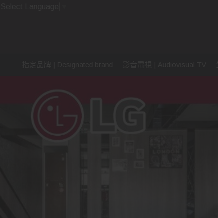
Select Language
▼
指定品牌 | Designated brand
影音電視 | Audiovisual TV