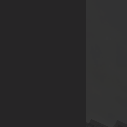
品，企業年節、尾牙活
動採購，社區團購...
等。
(除了上述，也歡迎各
行業提案討論，我們將
給予最多的優惠，感謝
您的大力支持)
【合作方式】歡迎親臨
展示中心喔😊
展示中心 | 221 新北市
汐止區康寧街751巷13
號2樓A2005室 (日月光
國際家飾館2樓)附設室
內停車場
連絡電話 | 02-2691-
5509 / 02-2691-5528 /