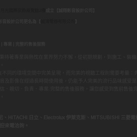
日月光國際家飾展覽館2樓
成立
【
誠翔影音設計公司
】
..誠翔影音設計公司更名為
【
誠鴻電器有限公司
】
負責 | 專業 | 完整的售後服務
 秉持著專業與熱忱在業界努力不懈，從初期規劃，到施工、裝機
。
持在不同的環境空間中完美呈現，而完美的視聽工程則需要考量：
音及影像在經過長時間使用後，仍能予人完美的流行品味感受是
信．親切．負責．專業.完整的售後服務，讓您感受到售前售後
。
、HITACHI 日立、Electrolux 伊萊克斯、MITSUBISHI 三
迎來電洽詢。