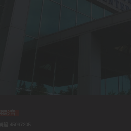
誠翔影音
編:45097205