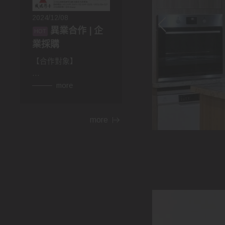
2024/12/08
異業合作 | 企
業採購
【合作對象】
👉異業合作
more
房仲，設計師，建材，
家具...等行業。民宿、
more
飯店等住宿相關行業，
網紅、部落客皆可合
作。
👉企業採購
包含政府機關，財團法
人，公司行號，福利委
員會，學校班級等單位
福利。業務、廠商贈