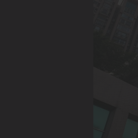
0933-004-227
LINE請搜尋 |
@344spjgv