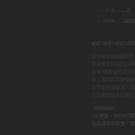
97年..........於
105年......
誠懇 | 誠信 | 親切 | 
誠鴻電器&誠翔影音
得以建立良好的口碑
品味 視聽 我們堅
務。我們認為確保聲
我們秉持著誠懇．誠
定是我們最大的動力
【經銷品牌】
LG 樂金、SONY 索尼
名品牌皆有販售，歡