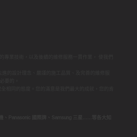
的專業技術，以及後續的維修服務一貫作業， 使我們
先進的設計理念、嚴謹的施工品質、及完善的維修服
必要的。
完全相同的態度。您的滿意是我們最大的成就，您的肯
菱電機、Panasonic 國際牌、Samsung 三星……等各大知