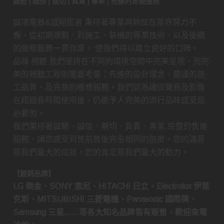
誠懇 | 誠信 | 親切 | 負責 | 專業 | 完整的售後服務
誠鴻電器&誠翔影音 秉持著專業與熱忱在業界努力不
懈，從初期規劃，到施工、裝機的專業技術，以及後續
的維修服務一貫作業， 使我們得以建立良好的口碑。
品味 視聽 我們堅持在不同的環境空間中完美呈現，而完
美的視聽工程則需要考量：先進的設計理念、嚴謹的施
工品質、及完善的維修服務。我們認為確保聲音及影像
在經過長時間使用後，仍能予人完美的流行品味感受是
必要的。
我們秉持著誠懇．誠信．親切．負責．專業.完整的售後
服務，讓您感受到售前售後完全相同的態度。您的滿意
是我們最大的成就，您的肯定是我們最大的動力。
【經銷品牌】
LG 樂金、SONY 索尼、HITACHI 日立、Electrolux 伊萊
克斯、MITSUBISHI 三菱電機、Panasonic 國際牌、
Samsung 三星……等各大知名品牌皆有販售，歡迎來電