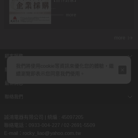
【合作對象】
👉異業合作
more
房仲，設計師，建材，家具...等行業。
民宿、飯店等住宿相關行業，網紅、
部落客皆可合作。
more
👉企業採購
顧客服務
包含政府機關，財團法人，公司行
我們將使用cookie等資訊來優化您的體驗，繼
號，福利委員會，學校班級等單位福
關於我們
續瀏覽即表示您同意我們使用。
利。業務、廠商贈品，企業年節、尾
牙活動採購，社區團購...等。
最新消息
(除了上述，也歡迎各行業提案討論，
聯絡我們
我們將給予最多的優惠，感謝您的大
力支持)
誠鴻電器有限公司 | 統編 : 45097205
聯絡電話：0933-004-227 / 02-2691-5509
【合作方式】歡迎親臨展示中心喔😊
E-mail：rocky_liao@yahoo.com.tw