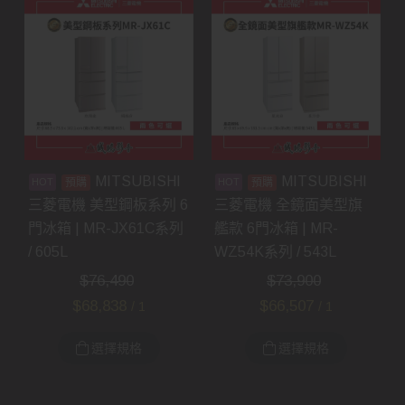
MITSUBISHI
MITSUBISHI
預購
預購
三菱電機 美型鋼板系列 6
三菱電機 全鏡面美型旗
門冰箱 | MR-JX61C系列
艦款 6門冰箱 | MR-
/ 605L
WZ54K系列 / 543L
$
76,490
$
73,900
$
68,838
$
66,507
/ 1
/ 1
選擇規格
選擇規格