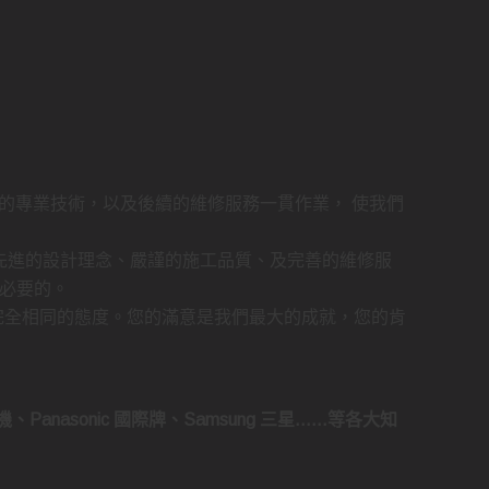
的專業技術，以及後續的維修服務一貫作業， 使我們
先進的設計理念、嚴謹的施工品質、及完善的維修服
必要的。
完全相同的態度。您的滿意是我們最大的成就，您的肯
菱電機、Panasonic 國際牌、Samsung 三星……等各大知