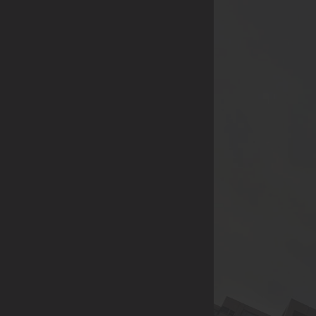
品，企業年節、尾牙活
動採購，社區團購...
等。
(除了上述，也歡迎各
行業提案討論，我們將
給予最多的優惠，感謝
您的大力支持)
【合作方式】歡迎親臨
展示中心喔😊
展示中心 | 221 新北市
汐止區康寧街751巷13
號2樓A2005室 (日月光
國際家飾館2樓)附設室
內停車場
連絡電話 | 02-2691-
5509 / 02-2691-5528 /