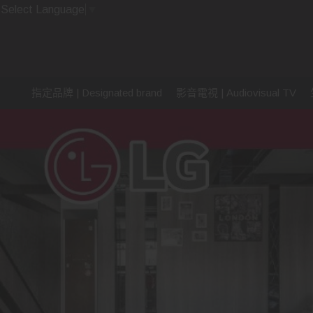
Select Language
▼
指定品牌 | Designated brand
影音電視 | Audiovisual TV