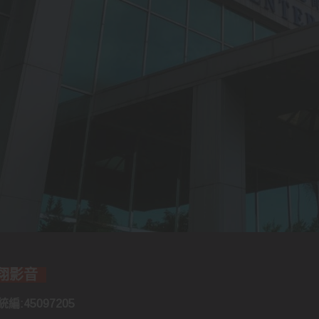
誠翔影音
編:45097205