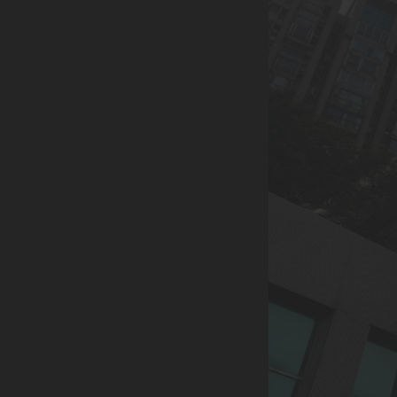
0933-004-227
LINE請搜尋 |
@344spjgv