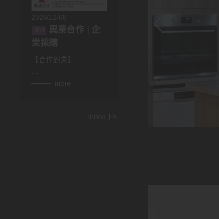
2024/12/08
異業合作 | 企
業採購
【合作對象】
👉異業合作
more
房仲，設計師，建材，
家具...等行業。民宿、
more
飯店等住宿相關行業，
網紅、部落客皆可合
作。
👉企業採購
包含政府機關，財團法
人，公司行號，福利委
員會，學校班級等單位
福利。業務、廠商贈