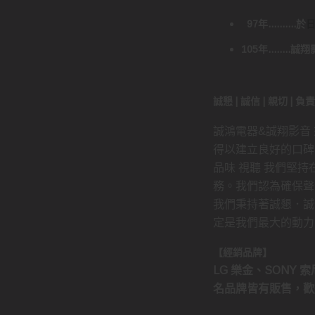
97年..........於
105年......
誠懇 | 誠信 | 親切 | 
誠鴻電器&誠翔影音
得以建立良好的口碑
品味 視聽 我們堅
務。我們認為確保聲
我們秉持著誠懇．誠
定是我們最大的動力
【經銷品牌】
LG 樂金、SONY 索尼
名品牌皆有販售，歡