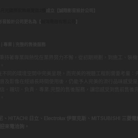
日月光國際家飾展覽館2樓
成立
【
誠翔影音設計公司
】
..誠翔影音設計公司更名為
【
誠鴻電器有限公司
】
負責 | 專業 | 完整的售後服務
 秉持著專業與熱忱在業界努力不懈，從初期規劃，到施工、裝機
。
持在不同的環境空間中完美呈現，而完美的視聽工程則需要考量：
音及影像在經過長時間使用後，仍能予人完美的流行品味感受是
信．親切．負責．專業.完整的售後服務，讓您感受到售前售後
。
、HITACHI 日立、Electrolux 伊萊克斯、MITSUBISHI 三
迎來電洽詢。