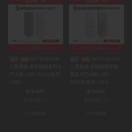
MITSUBISHI
MITSUBISHI
預購
預購
三菱電機 美型鋼板系列 6
三菱電機 全鏡面美型旗
門冰箱 | MR-JX61C系列
艦款 6門冰箱 | MR-
/ 605L
WZ54K系列 / 543L
$
76,490
$
73,900
$
68,838
$
66,507
/ 1
/ 1
選擇規格
選擇規格