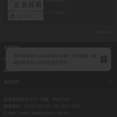
【合作對象】
👉異業合作
more
房仲，設計師，建材，家具...等行業。
民宿、飯店等住宿相關行業，網紅、
部落客皆可合作。
more
👉企業採購
顧客服務
包含政府機關，財團法人，公司行
我們將使用cookie等資訊來優化您的體驗，繼
號，福利委員會，學校班級等單位福
關於我們
續瀏覽即表示您同意我們使用。
利。業務、廠商贈品，企業年節、尾
牙活動採購，社區團購...等。
最新消息
(除了上述，也歡迎各行業提案討論，
聯絡我們
我們將給予最多的優惠，感謝您的大
力支持)
誠鴻電器有限公司 | 統編 : 45097205
聯絡電話：0933-004-227 / 02-2691-5509
【合作方式】歡迎親臨展示中心喔😊
E-mail：rocky_liao@yahoo.com.tw