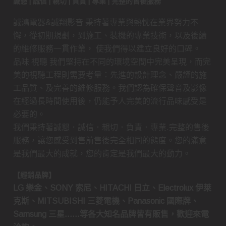
誠懇 | 誠信 | 親切 | 負責 | 專業 | 完整的售後服務
誠鴻電器&誠翔影音 秉持著專業與熱忱在業界努力不
懈，從初期規劃，到施工、裝機的專業技術，以及後續
的維修服務一貫作業， 使我們得以建立良好的口碑。
品味 視聽 我們堅持在不同的環境空間中完美呈現，而完
美的視聽工程則需要考量：先進的設計理念、嚴謹的施
工品質、及完善的維修服務。我們認為確保聲音及影像
在經過長時間使用後，仍能予人完美的流行品味感受是
必要的。
我們秉持著誠懇．誠信．親切．負責．專業.完整的售後
服務，讓您感受到售前售後完全相同的態度。您的滿意
是我們最大的成就，您的肯定是我們最大的動力。
【經銷品牌】
LG 樂金、SONY 索尼、HITACHI 日立、Electrolux 伊萊
克斯、MITSUBISHI 三菱電機、Panasonic 國際牌、
Samsung 三星……等各大知名品牌皆有販售，歡迎來電