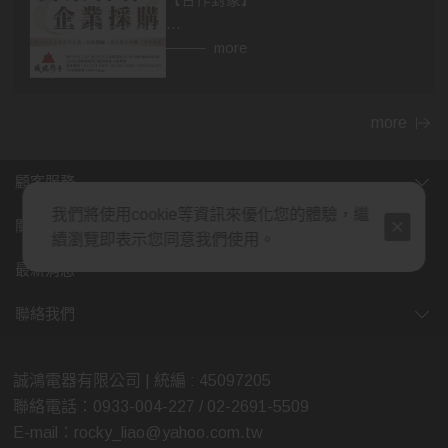
【合作對象】
👉異業合作
more
房仲，設計師，建材，家具...等行業。
民宿、飯店等住宿相關行業，網紅、
部落客皆可合作。
more
👉企業採購
顧客服務
包含政府機關，財團法人，公司行
我們將使用cookie等資訊來優化您的體驗，繼
號，福利委員會，學校班級等單位福
關於我們
續瀏覽即表示您同意我們使用。
利。業務、廠商贈品，企業年節、尾
牙活動採購，社區團購...等。
最新消息
(除了上述，也歡迎各行業提案討論，
聯絡我們
我們將給予最多的優惠，感謝您的大
力支持)
誠鴻電器有限公司 | 統編 : 45097205
聯絡電話：0933-004-227 / 02-2691-5509
【合作方式】歡迎親臨展示中心喔😊
E-mail：rocky_liao@yahoo.com.tw