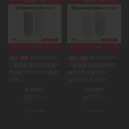
MITSUBISHI
MITSUBISHI
預購
預購
三菱電機 美型鋼板系列 6
三菱電機 全鏡面美型旗
門冰箱 | MR-JX61C系列
艦款 6門冰箱 | MR-
/ 605L
WZ54K系列 / 543L
$
76,490
$
73,900
$
68,838
$
66,507
/ 1
/ 1
選擇規格
選擇規格