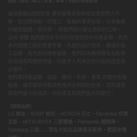
誠懇 | 誠信 | 親切 | 負責 | 專業 | 完整的售後服務
誠鴻電器&誠翔影音 秉持著專業與熱忱在業界努力不
懈，從初期規劃，到施工、裝機的專業技術，以及後續
的維修服務一貫作業， 使我們得以建立良好的口碑。
品味 視聽 我們堅持在不同的環境空間中完美呈現，而完
美的視聽工程則需要考量：先進的設計理念、嚴謹的施
工品質、及完善的維修服務。我們認為確保聲音及影像
在經過長時間使用後，仍能予人完美的流行品味感受是
必要的。
我們秉持著誠懇．誠信．親切．負責．專業.完整的售後
服務，讓您感受到售前售後完全相同的態度。您的滿意
是我們最大的成就，您的肯定是我們最大的動力。
【經銷品牌】
LG 樂金、SONY 索尼、HITACHI 日立、Electrolux 伊萊
克斯、MITSUBISHI 三菱電機、Panasonic 國際牌、
Samsung 三星……等各大知名品牌皆有販售，歡迎來電