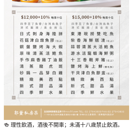
🍻 理性飲酒，酒後不開車；未滿十八歲禁止飲酒。