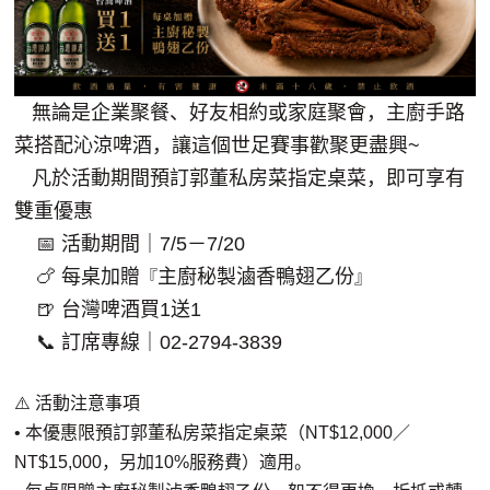
無論是企業聚餐、好友相約或家庭聚會，主廚手路
菜搭配沁涼啤酒，讓這個世足賽事歡聚更盡興~
凡於活動期間預訂郭董私房菜指定桌菜，即可享有
雙重優惠
📅 活動期間｜7/5－7/20
🍗 每桌加贈
主廚秘製滷香鴨翅乙份
『
』
🍺 台灣啤酒買1送1
📞 訂席專線｜02-2794-3839
⚠️ 活動注意事項
• 本優惠限預訂郭董私房菜指定桌菜（NT$12,000／
NT$15,000，另加10%服務費）適用。