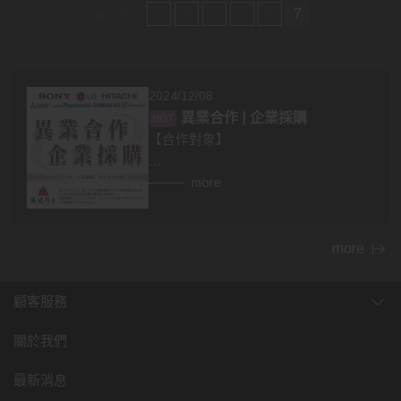
2
3
4
5
6
7
2024/12/08
異業合作 | 企業採購
【合作對象】
👉異業合作
more
房仲，設計師，建材，家具...等行業。
民宿、飯店等住宿相關行業，網紅、
部落客皆可合作。
more
👉企業採購
顧客服務
包含政府機關，財團法人，公司行
號，福利委員會，學校班級等單位福
關於我們
利。業務、廠商贈品，企業年節、尾
牙活動採購，社區團購...等。
最新消息