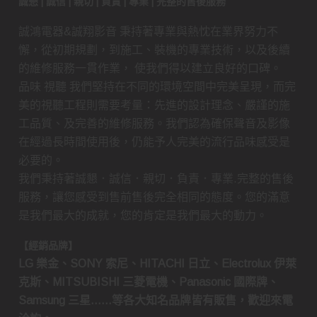
誠懇 | 誠信 | 親切 | 負責 | 專業 | 完整的售後服務
誠鴻電器&誠翔影音 秉持著專業與熱忱在業界努力不
懈，從初期規劃，到施工、裝機的專業技術，以及後續
的維修服務一貫作業， 使我們得以建立良好的口碑。
品味 視聽 我們堅持在不同的環境空間中完美呈現，而完
美的視聽工程則需要考量：先進的設計理念、嚴謹的施
工品質、及完善的維修服務。我們認為確保聲音及影像
在經過長時間使用後，仍能予人完美的流行品味感受是
必要的。
我們秉持著誠懇．誠信．親切．負責．專業.完整的售後
服務，讓您感受到售前售後完全相同的態度。您的滿意
是我們最大的成就，您的肯定是我們最大的動力。
【經銷品牌】
LG 樂金、SONY 索尼、HITACHI 日立、Electrolux 伊萊
克斯、MITSUBISHI 三菱電機、Panasonic 國際牌、
Samsung 三星……等各大知名品牌皆有販售，歡迎來電