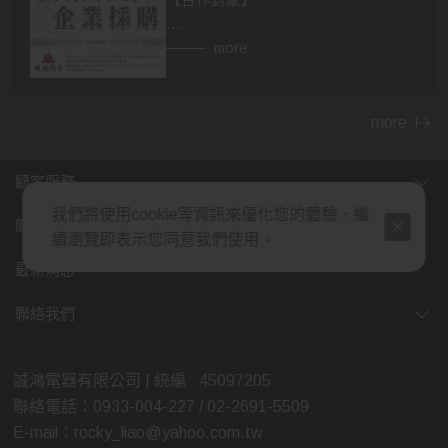
【合作對象】
👉異業合作
more
房仲，設計師，建材，家具...等行業。
民宿、飯店等住宿相關行業，網紅、
部落客皆可合作。
more
👉企業採購
顧客服務
包含政府機關，財團法人，公司行
我們將使用cookie等資訊來優化您的體驗，繼
號，福利委員會，學校班級等單位福
關於我們
續瀏覽即表示您同意我們使用。
利。業務、廠商贈品，企業年節、尾
牙活動採購，社區團購...等。
最新消息
(除了上述，也歡迎各行業提案討論，
聯絡我們
我們將給予最多的優惠，感謝您的大
力支持)
誠鴻電器有限公司 | 統編 : 45097205
聯絡電話：0933-004-227 / 02-2691-5509
【合作方式】歡迎親臨展示中心喔😊
E-mail：rocky_liao@yahoo.com.tw