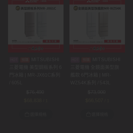
MITSUBISHI
MITSUBISHI
預購
預購
三菱電機 美型鋼板系列 6
三菱電機 全鏡面美型旗
門冰箱 | MR-JX61C系列
艦款 6門冰箱 | MR-
/ 605L
WZ54K系列 / 543L
$
76,490
$
73,900
$
68,838
$
66,507
/ 1
/ 1
選擇規格
選擇規格