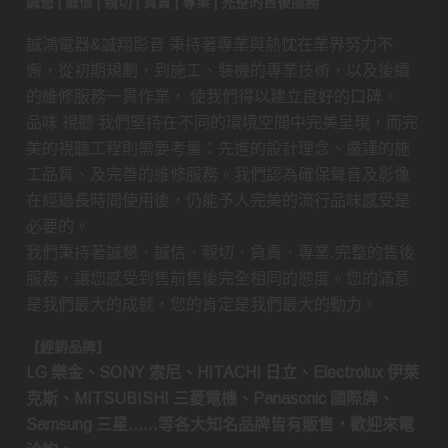
誠懇 | 誠信 | 親切 | 負責 | 專業 | 完整的售後服務
誠鴻電器&誠翔影音 秉持著專業與熱忱在業界努力不
懈，從初期規劃，到施工、裝機的專業技術，以及後續
的維修服務一貫作業， 使我們得以建立良好的口碑。
品味 視聽 我們堅持在不同的環境空間中完美呈現，而完
美的視聽工程則需要考量：先進的設計理念、嚴謹的施
工品質、及完善的維修服務。我們認為確保聲音及影像
在經過長時間使用後，仍能予人完美的流行品味感受是
必要的。
我們秉持著誠懇．誠信．親切．負責．專業.完整的售後
服務，讓您感受到售前售後完全相同的態度。您的滿意
是我們最大的成就，您的肯定是我們最大的動力。
【經銷品牌】
LG 樂金、SONY 索尼、HITACHI 日立、Electrolux 伊萊
克斯、MITSUBISHI 三菱電機、Panasonic 國際牌、
Samsung 三星……等各大知名品牌皆有販售，歡迎來電