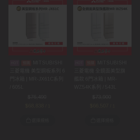
MITSUBISHI
MITSUBISHI
預購
預購
三菱電機 美型鋼板系列 6
三菱電機 全鏡面美型旗
門冰箱 | MR-JX61C系列
艦款 6門冰箱 | MR-
/ 605L
WZ54K系列 / 543L
$
76,490
$
73,900
$
68,838
$
66,507
/ 1
/ 1
選擇規格
選擇規格