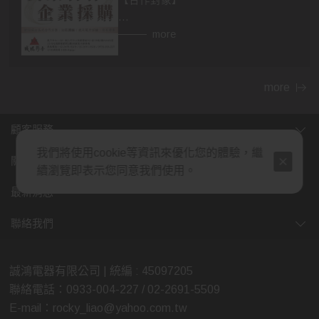
【合作對象】
👉異業合作
more
房仲，設計師，建材，家具...等行業。
民宿、飯店等住宿相關行業，網紅、
部落客皆可合作。
more
👉企業採購
顧客服務
包含政府機關，財團法人，公司行
我們將使用cookie等資訊來優化您的體驗，繼
號，福利委員會，學校班級等單位福
關於我們
續瀏覽即表示您同意我們使用。
利。業務、廠商贈品，企業年節、尾
牙活動採購，社區團購...等。
最新消息
(除了上述，也歡迎各行業提案討論，
聯絡我們
我們將給予最多的優惠，感謝您的大
力支持)
誠鴻電器有限公司 | 統編 : 45097205
聯絡電話：0933-004-227 / 02-2691-5509
【合作方式】歡迎親臨展示中心喔😊
E-mail：rocky_liao@yahoo.com.tw