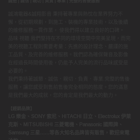
誠懇 | 誠信 | 親切 | 負責 | 專業 | 完整的售後服務
誠鴻電器&誠翔影音 秉持著專業與熱忱在業界努力不
懈，從初期規劃，到施工、裝機的專業技術，以及後續
的維修服務一貫作業， 使我們得以建立良好的口碑。
品味 視聽 我們堅持在不同的環境空間中完美呈現，而完
美的視聽工程則需要考量：先進的設計理念、嚴謹的施
工品質、及完善的維修服務。我們認為確保聲音及影像
在經過長時間使用後，仍能予人完美的流行品味感受是
必要的。
我們秉持著誠懇．誠信．親切．負責．專業.完整的售後
服務，讓您感受到售前售後完全相同的態度。您的滿意
是我們最大的成就，您的肯定是我們最大的動力。
【經銷品牌】
LG 樂金、SONY 索尼、HITACHI 日立、Electrolux 伊萊
克斯、MITSUBISHI 三菱電機、Panasonic 國際牌、
Samsung 三星……等各大知名品牌皆有販售，歡迎來電