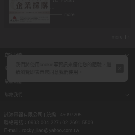
【合作對象】
👉異業合作
more
房仲，設計師，建材，家具...等行業。
民宿、飯店等住宿相關行業，網紅、
部落客皆可合作。
more
👉企業採購
顧客服務
包含政府機關，財團法人，公司行
我們將使用cookie等資訊來優化您的體驗，繼
號，福利委員會，學校班級等單位福
關於我們
續瀏覽即表示您同意我們使用。
利。業務、廠商贈品，企業年節、尾
牙活動採購，社區團購...等。
最新消息
(除了上述，也歡迎各行業提案討論，
聯絡我們
我們將給予最多的優惠，感謝您的大
力支持)
誠鴻電器有限公司 | 統編 : 45097205
聯絡電話：0933-004-227 / 02-2691-5509
【合作方式】歡迎親臨展示中心喔😊
E-mail：rocky_liao@yahoo.com.tw