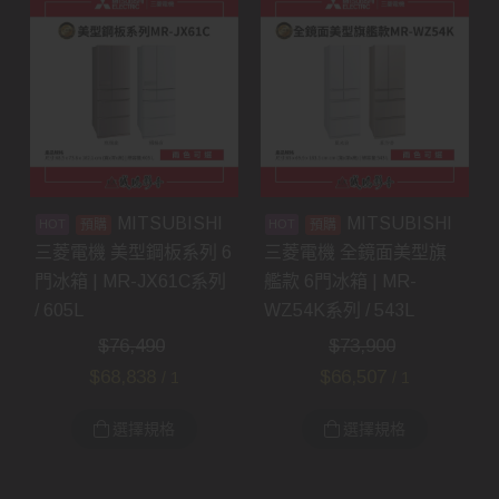
MITSUBISHI
MITSUBISHI
預購
預購
三菱電機 美型鋼板系列 6
三菱電機 全鏡面美型旗
門冰箱 | MR-JX61C系列
艦款 6門冰箱 | MR-
/ 605L
WZ54K系列 / 543L
$
76,490
$
73,900
$
68,838
$
66,507
/ 1
/ 1
選擇規格
選擇規格