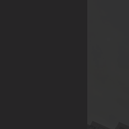
品，企業年節、尾牙活
動採購，社區團購...
等。
(除了上述，也歡迎各
行業提案討論，我們將
給予最多的優惠，感謝
您的大力支持)
【合作方式】歡迎親臨
展示中心喔😊
展示中心 | 221 新北市
汐止區康寧街751巷13
號2樓A2005室 (日月光
國際家飾館2樓)附設室
內停車場
連絡電話 | 02-2691-
5509 / 02-2691-5528 /