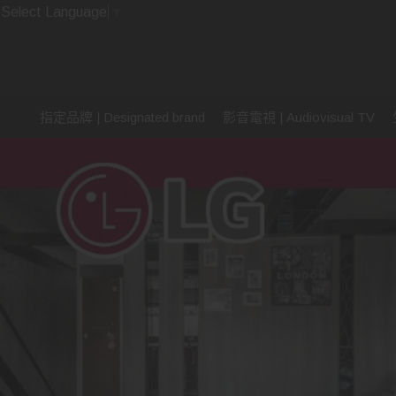
Select Language
▼
指定品牌 | Designated brand
影音電視 | Audiovisual TV