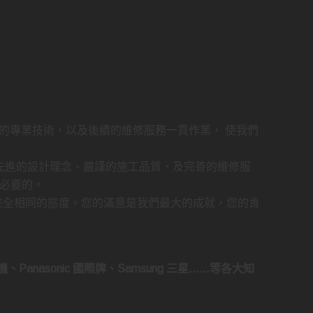
的專業技術，以及後續的維修服務一貫作業， 使我們
先進的設計理念、嚴謹的施工品質、及完善的維修服
必要的。
完全相同的態度。您的滿意是我們最大的成就，您的肯
菱電機、Panasonic 國際牌、Samsung 三星……等各大知