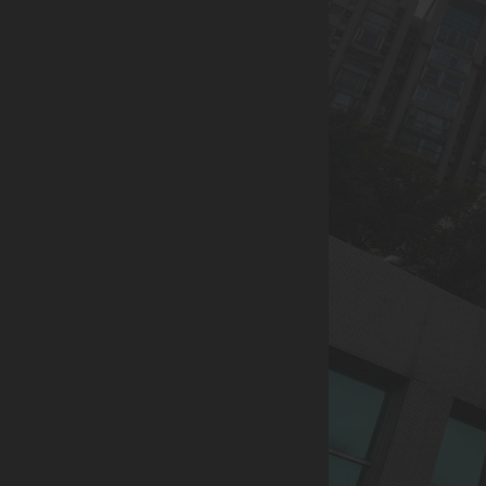
0933-004-227
LINE請搜尋 |
@344spjgv