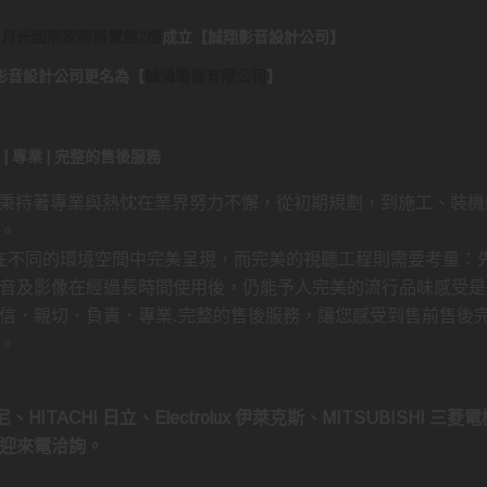
日月光國際家飾展覽館2樓
成立
【
誠翔影音設計公司
】
..誠翔影音設計公司更名為
【
誠鴻電器有限公司
】
負責 | 專業 | 完整的售後服務
 秉持著專業與熱忱在業界努力不懈，從初期規劃，到施工、裝機
。
持在不同的環境空間中完美呈現，而完美的視聽工程則需要考量：
音及影像在經過長時間使用後，仍能予人完美的流行品味感受是
信．親切．負責．專業.完整的售後服務，讓您感受到售前售後
。
、HITACHI 日立、Electrolux 伊萊克斯、MITSUBISHI 三
迎來電洽詢。