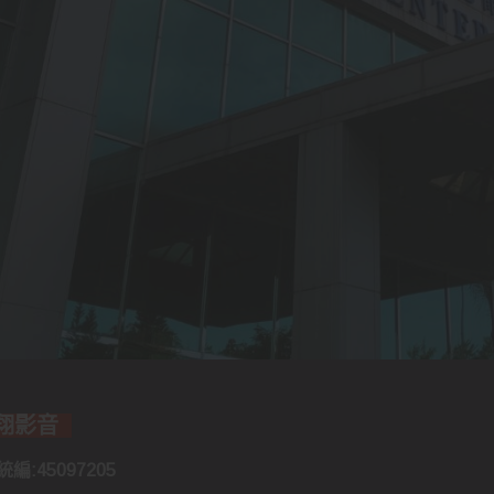
誠翔影音
編:45097205