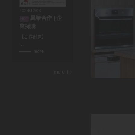
2024/12/08
異業合作 | 企
業採購
【合作對象】
👉異業合作
more
房仲，設計師，建材，
家具...等行業。民宿、
more
飯店等住宿相關行業，
網紅、部落客皆可合
作。
👉企業採購
包含政府機關，財團法
人，公司行號，福利委
員會，學校班級等單位
福利。業務、廠商贈