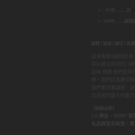
97年..........於
105年......
誠懇 | 誠信 | 親切 | 
誠鴻電器&誠翔影音
得以建立良好的口碑
品味 視聽 我們堅
務。我們認為確保聲
我們秉持著誠懇．誠
定是我們最大的動力
【經銷品牌】
LG 樂金、SONY 索尼
名品牌皆有販售，歡