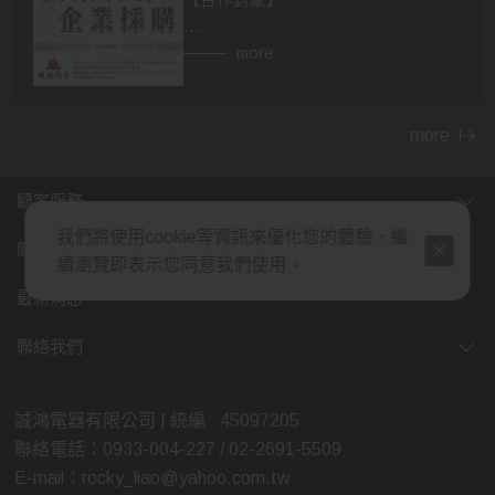
【合作對象】
👉異業合作
more
房仲，設計師，建材，家具...等行業。
民宿、飯店等住宿相關行業，網紅、
部落客皆可合作。
more
👉企業採購
顧客服務
包含政府機關，財團法人，公司行
我們將使用cookie等資訊來優化您的體驗，繼
號，福利委員會，學校班級等單位福
關於我們
續瀏覽即表示您同意我們使用。
利。業務、廠商贈品，企業年節、尾
牙活動採購，社區團購...等。
最新消息
(除了上述，也歡迎各行業提案討論，
聯絡我們
我們將給予最多的優惠，感謝您的大
力支持)
誠鴻電器有限公司 | 統編 : 45097205
聯絡電話：0933-004-227 / 02-2691-5509
【合作方式】歡迎親臨展示中心喔😊
E-mail：rocky_liao@yahoo.com.tw