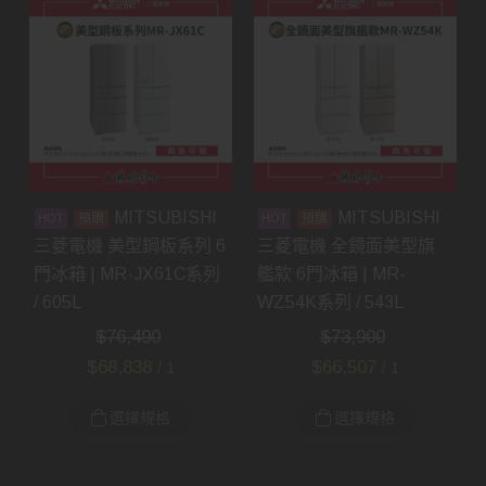
MITSUBISHI
MITSUBISHI
預購
預購
三菱電機 美型鋼板系列 6
三菱電機 全鏡面美型旗
門冰箱 | MR-JX61C系列
艦款 6門冰箱 | MR-
/ 605L
WZ54K系列 / 543L
$
76,490
$
73,900
$
68,838
$
66,507
/ 1
/ 1
選擇規格
選擇規格