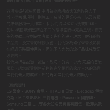
誠懇 | 誠信 | 親切 | 負責 | 專業 | 完整的售後服務
誠鴻電器&誠翔影音 秉持著專業與熱忱在業界努力不
懈，從初期規劃，到施工、裝機的專業技術，以及後續
的維修服務一貫作業， 使我們得以建立良好的口碑。
品味 視聽 我們堅持在不同的環境空間中完美呈現，而完
美的視聽工程則需要考量：先進的設計理念、嚴謹的施
工品質、及完善的維修服務。我們認為確保聲音及影像
在經過長時間使用後，仍能予人完美的流行品味感受是
必要的。
我們秉持著誠懇．誠信．親切．負責．專業.完整的售後
服務，讓您感受到售前售後完全相同的態度。您的滿意
是我們最大的成就，您的肯定是我們最大的動力。
【經銷品牌】
LG 樂金、SONY 索尼、HITACHI 日立、Electrolux 伊萊
克斯、MITSUBISHI 三菱電機、Panasonic 國際牌、
Samsung 三星……等各大知名品牌皆有販售，歡迎來電