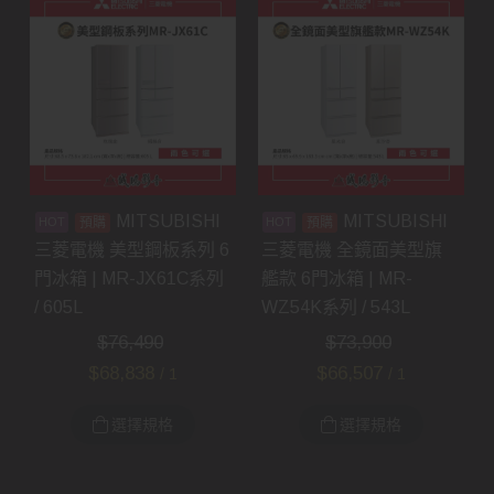
MITSUBISHI
MITSUBISHI
預購
預購
三菱電機 美型鋼板系列 6
三菱電機 全鏡面美型旗
門冰箱 | MR-JX61C系列
艦款 6門冰箱 | MR-
/ 605L
WZ54K系列 / 543L
$
76,490
$
73,900
$
68,838
$
66,507
/ 1
/ 1
選擇規格
選擇規格