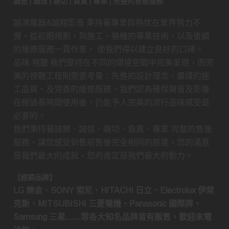
誠懇 | 誠信 | 親切 | 負責 | 專業 | 完整的售後服務
誠鴻電器&誠翔影音 秉持著專業與熱忱在業界努力不
懈，從初期規劃，到施工、裝機的專業技術，以及後續
的維修服務一貫作業， 使我們得以建立良好的口碑。
品味 視聽 我們堅持在不同的環境空間中完美呈現，而完
美的視聽工程則需要考量：先進的設計理念、嚴謹的施
工品質、及完善的維修服務。我們認為確保聲音及影像
在經過長時間使用後，仍能予人完美的流行品味感受是
必要的。
我們秉持著誠懇．誠信．親切．負責．專業.完整的售後
服務，讓您感受到售前售後完全相同的態度。您的滿意
是我們最大的成就，您的肯定是我們最大的動力。
【經銷品牌】
LG 樂金、SONY 索尼、HITACHI 日立、Electrolux 伊萊
克斯、MITSUBISHI 三菱電機、Panasonic 國際牌、
Samsung 三星……等各大知名品牌皆有販售，歡迎來電