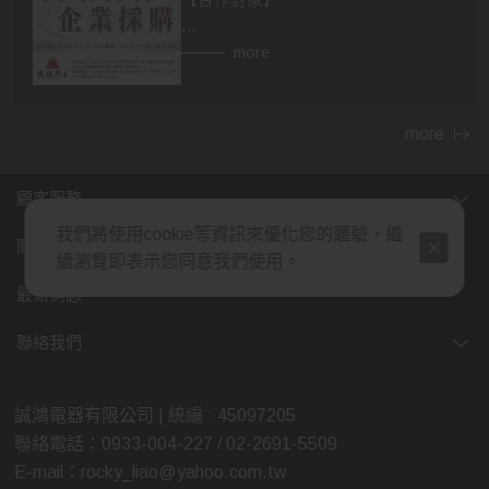
【合作對象】
👉異業合作
more
房仲，設計師，建材，家具...等行業。
民宿、飯店等住宿相關行業，網紅、
部落客皆可合作。
more
👉企業採購
顧客服務
包含政府機關，財團法人，公司行
我們將使用cookie等資訊來優化您的體驗，繼
號，福利委員會，學校班級等單位福
關於我們
續瀏覽即表示您同意我們使用。
利。業務、廠商贈品，企業年節、尾
牙活動採購，社區團購...等。
最新消息
(除了上述，也歡迎各行業提案討論，
聯絡我們
我們將給予最多的優惠，感謝您的大
力支持)
誠鴻電器有限公司 | 統編 : 45097205
聯絡電話：0933-004-227 / 02-2691-5509
【合作方式】歡迎親臨展示中心喔😊
E-mail：rocky_liao@yahoo.com.tw