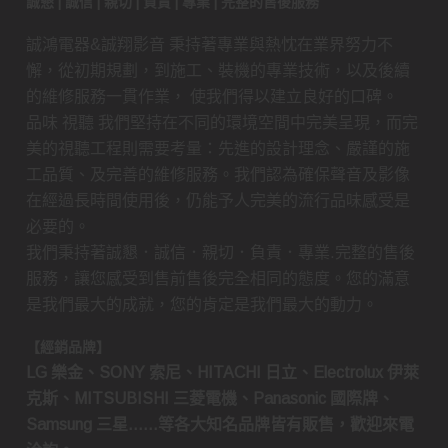
誠懇 | 誠信 | 親切 | 負責 | 專業 | 完整的售後服務
誠鴻電器&誠翔影音 秉持著專業與熱忱在業界努力不
懈，從初期規劃，到施工、裝機的專業技術，以及後續
的維修服務一貫作業， 使我們得以建立良好的口碑。
品味 視聽 我們堅持在不同的環境空間中完美呈現，而完
美的視聽工程則需要考量：先進的設計理念、嚴謹的施
工品質、及完善的維修服務。我們認為確保聲音及影像
在經過長時間使用後，仍能予人完美的流行品味感受是
必要的。
我們秉持著誠懇．誠信．親切．負責．專業.完整的售後
服務，讓您感受到售前售後完全相同的態度。您的滿意
是我們最大的成就，您的肯定是我們最大的動力。
【經銷品牌】
LG 樂金、SONY 索尼、HITACHI 日立、Electrolux 伊萊
克斯、MITSUBISHI 三菱電機、Panasonic 國際牌、
Samsung 三星……等各大知名品牌皆有販售，歡迎來電