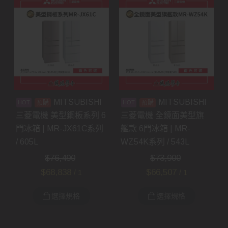
MITSUBISHI
MITSUBISHI
預購
預購
三菱電機 美型鋼板系列 6
三菱電機 全鏡面美型旗
門冰箱 | MR-JX61C系列
艦款 6門冰箱 | MR-
/ 605L
WZ54K系列 / 543L
$
76,490
$
73,900
$
68,838
$
66,507
/ 1
/ 1
選擇規格
選擇規格