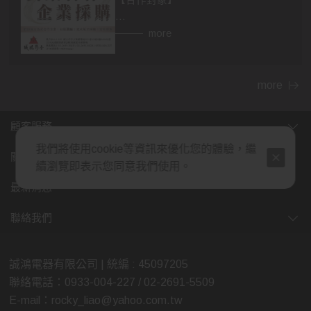
【合作對象】
👉異業合作
more
房仲，設計師，建材，家具...等行業。
民宿、飯店等住宿相關行業，網紅、
部落客皆可合作。
more
👉企業採購
顧客服務
包含政府機關，財團法人，公司行
我們將使用cookie等資訊來優化您的體驗，繼
號，福利委員會，學校班級等單位福
關於我們
續瀏覽即表示您同意我們使用。
利。業務、廠商贈品，企業年節、尾
牙活動採購，社區團購...等。
最新消息
(除了上述，也歡迎各行業提案討論，
聯絡我們
我們將給予最多的優惠，感謝您的大
力支持)
誠鴻電器有限公司 | 統編 : 45097205
聯絡電話：0933-004-227 / 02-2691-5509
【合作方式】歡迎親臨展示中心喔😊
E-mail：rocky_liao@yahoo.com.tw