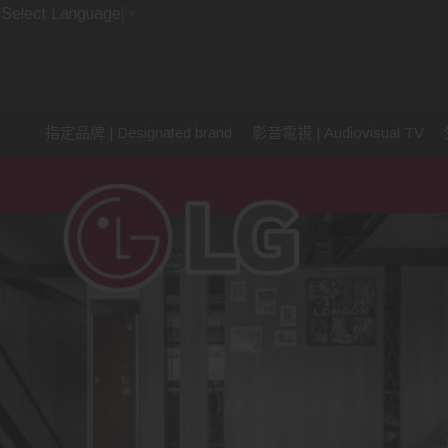
Select Language
▼
指定品牌 | Designated brand
影音電視 | Audiovisual TV