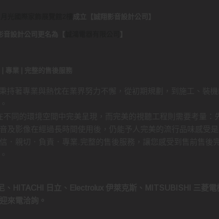
日月光國際家飾展覽館2樓
成立
【
誠翔影音設計公司
】
..誠翔影音設計公司更名為
【
誠鴻電器有限公司
】
負責 | 專業 | 完整的售後服務
 秉持著專業與熱忱在業界努力不懈，從初期規劃，到施工、裝機
。
持在不同的環境空間中完美呈現，而完美的視聽工程則需要考量：
音及影像在經過長時間使用後，仍能予人完美的流行品味感受是
信．親切．負責．專業.完整的售後服務，讓您感受到售前售後
。
、HITACHI 日立、Electrolux 伊萊克斯、MITSUBISHI 三
迎來電洽詢。