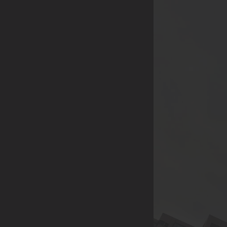
品，企業年節、尾牙活
動採購，社區團購...
等。
(除了上述，也歡迎各
行業提案討論，我們將
給予最多的優惠，感謝
您的大力支持)
【合作方式】歡迎親臨
展示中心喔😊
展示中心 | 221 新北市
汐止區康寧街751巷13
號2樓A2005室 (日月光
國際家飾館2樓)附設室
內停車場
連絡電話 | 02-2691-
5509 / 02-2691-5528 /