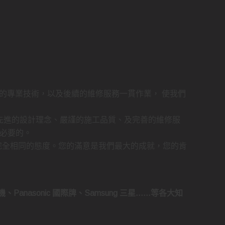
的專業技術，以及後續的維修服務一貫作業， 使我們
先進的設計理念、嚴謹的施工品質、及完善的維修服
必要的。
完全相同的態度。您的滿意是我們最大的成就，您的肯
菱電機、Panasonic 國際牌、Samsung 三星……等各大知