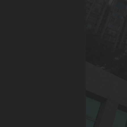
0933-004-227
LINE請搜尋 |
@344spjgv