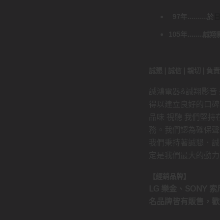
97年..........於
105年......
誠懇 | 誠信 | 親切 | 
誠鴻電器&誠翔影音
得以建立良好的口碑
品味 視聽 我們堅
務。我們認為確保聲
我們秉持著誠懇．誠
定是我們最大的動力
【經銷品牌】
LG 樂金、SONY 索尼
名品牌皆有販售，歡