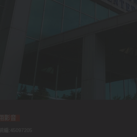
誠翔影音
編:45097205