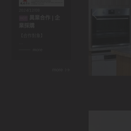
2024/12/08
異業合作 | 企
業採購
【合作對象】
👉異業合作
more
房仲，設計師，建材，
家具...等行業。民宿、
more
飯店等住宿相關行業，
網紅、部落客皆可合
作。
👉企業採購
包含政府機關，財團法
人，公司行號，福利委
員會，學校班級等單位
福利。業務、廠商贈