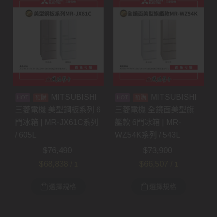
MITSUBISHI
MITSUBISHI
預購
預購
三菱電機 美型鋼板系列 6
三菱電機 全鏡面美型旗
門冰箱 | MR-JX61C系列
艦款 6門冰箱 | MR-
/ 605L
WZ54K系列 / 543L
$
76,490
$
73,900
$
68,838
$
66,507
/ 1
/ 1
選擇規格
選擇規格