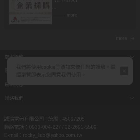
【合作對象】
👉異業合作
more
房仲，設計師，建材，家具...等行業。
民宿、飯店等住宿相關行業，網紅、
部落客皆可合作。
more
👉企業採購
顧客服務
包含政府機關，財團法人，公司行
我們將使用cookie等資訊來優化您的體驗，繼
號，福利委員會，學校班級等單位福
關於我們
續瀏覽即表示您同意我們使用。
利。業務、廠商贈品，企業年節、尾
牙活動採購，社區團購...等。
最新消息
(除了上述，也歡迎各行業提案討論，
聯絡我們
我們將給予最多的優惠，感謝您的大
力支持)
誠鴻電器有限公司 | 統編 : 45097205
聯絡電話：0933-004-227 / 02-2691-5509
【合作方式】歡迎親臨展示中心喔😊
E-mail：rocky_liao@yahoo.com.tw