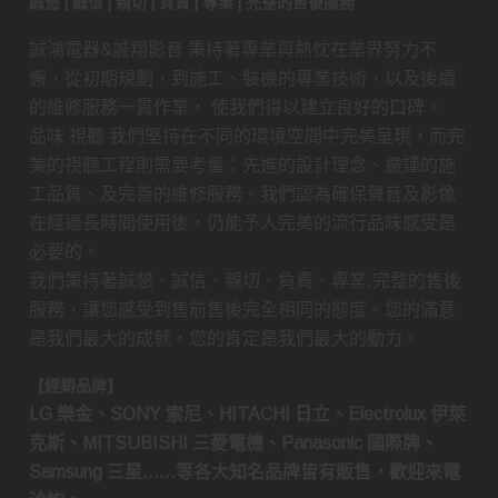
誠懇 | 誠信 | 親切 | 負責 | 專業 | 完整的售後服務
誠鴻電器&誠翔影音 秉持著專業與熱忱在業界努力不
懈，從初期規劃，到施工、裝機的專業技術，以及後續
的維修服務一貫作業， 使我們得以建立良好的口碑。
品味 視聽 我們堅持在不同的環境空間中完美呈現，而完
美的視聽工程則需要考量：先進的設計理念、嚴謹的施
工品質、及完善的維修服務。我們認為確保聲音及影像
在經過長時間使用後，仍能予人完美的流行品味感受是
必要的。
我們秉持著誠懇．誠信．親切．負責．專業.完整的售後
服務，讓您感受到售前售後完全相同的態度。您的滿意
是我們最大的成就，您的肯定是我們最大的動力。
【經銷品牌】
LG 樂金、SONY 索尼、HITACHI 日立、Electrolux 伊萊
克斯、MITSUBISHI 三菱電機、Panasonic 國際牌、
Samsung 三星……等各大知名品牌皆有販售，歡迎來電