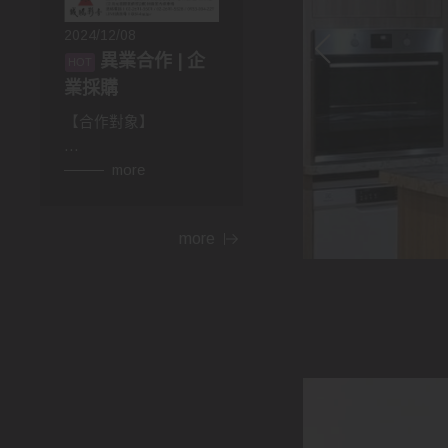
2024/12/08
異業合作 | 企
業採購
【合作對象】
👉異業合作
more
房仲，設計師，建材，
家具...等行業。民宿、
more
飯店等住宿相關行業，
網紅、部落客皆可合
作。
👉企業採購
包含政府機關，財團法
人，公司行號，福利委
員會，學校班級等單位
福利。業務、廠商贈