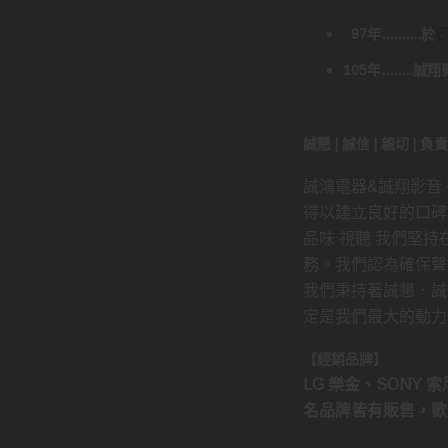
97年..........於
105年......
誠懇 | 誠信 | 親切 | 
誠鴻電器&誠翔影音
得以建立良好的口碑
品味 視聽 我們堅
務。我們認為確保聲
我們秉持著誠懇．誠
定是我們最大的動力
【經銷品牌】
LG 樂金、SONY 索尼
名品牌皆有販售，歡