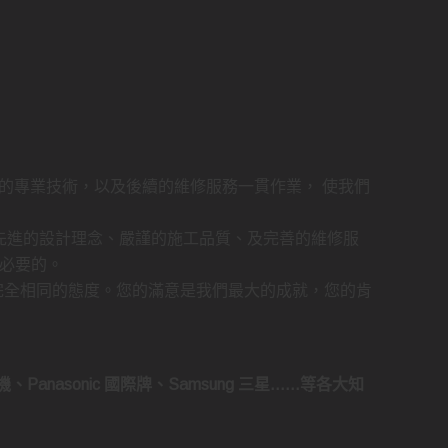
的專業技術，以及後續的維修服務一貫作業， 使我們
先進的設計理念、嚴謹的施工品質、及完善的維修服
必要的。
完全相同的態度。您的滿意是我們最大的成就，您的肯
菱電機、Panasonic 國際牌、Samsung 三星……等各大知