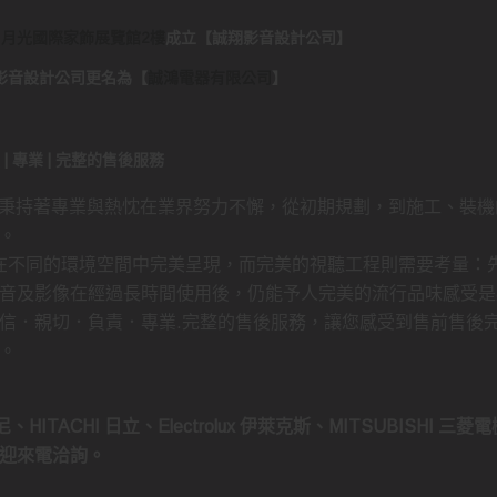
日月光國際家飾展覽館2樓
成立
【
誠翔影音設計公司
】
..誠翔影音設計公司更名為
【
誠鴻電器有限公司
】
負責 | 專業 | 完整的售後服務
 秉持著專業與熱忱在業界努力不懈，從初期規劃，到施工、裝機
。
持在不同的環境空間中完美呈現，而完美的視聽工程則需要考量：
音及影像在經過長時間使用後，仍能予人完美的流行品味感受是
信．親切．負責．專業.完整的售後服務，讓您感受到售前售後
。
、HITACHI 日立、Electrolux 伊萊克斯、MITSUBISHI 三
迎來電洽詢。