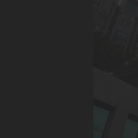
0933-004-227
LINE請搜尋 |
@344spjgv