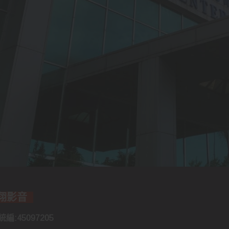
誠翔影音
編:45097205