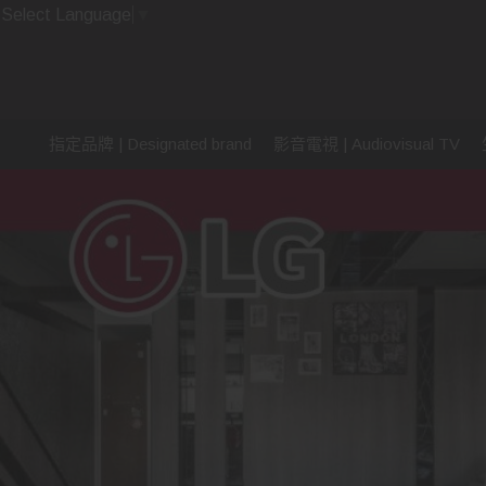
Select Language
▼
指定品牌 | Designated brand
影音電視 | Audiovisual TV