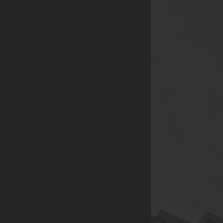
品，企業年節、尾牙活
動採購，社區團購...
等。
(除了上述，也歡迎各
行業提案討論，我們將
給予最多的優惠，感謝
您的大力支持)
【合作方式】歡迎親臨
展示中心喔😊
展示中心 | 221 新北市
汐止區康寧街751巷13
號2樓A2005室 (日月光
國際家飾館2樓)附設室
內停車場
連絡電話 | 02-2691-
5509 / 02-2691-5528 /