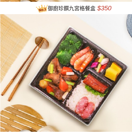
$350
御廚珍饌九宮格餐盒