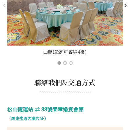
曲廳(最高可容納4桌)
聯絡我們&交通方式
松山捷運站 ⇄ 88號樂章婚宴會館
（康達盛通內湖店5F）