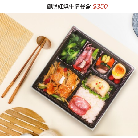
$350
御膳紅燒牛腩餐盒