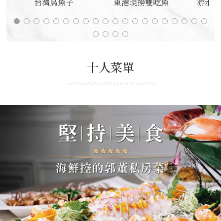
台灣烏魚子
東港現撈雙吃魚
游水活
十人菜單
精緻美西點(II)
東坡肉
東港現撈雙吃魚
台灣烏魚子
蜜棗紫排
游水活龍蝦海鮮粥
各式美西點
港式燒臘
蔥淋肥牛
主廚
黃
生