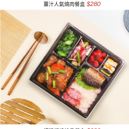
$280
薑汁人氣燒肉餐盒