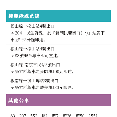
捷運
綠線
藍線
松山線一松山站4號出口
➜ 204、民生幹線、於『新湖民善街口(一)』站牌下
車,步行5分鐘即達。
松山線一松山站4號出口
➜ 88號樂章專車即可直達。
松山線-南京三民站3號出口
➜ 搭乘計程車走麥帥橋100元即達。
板南線一後山埤站3號出口
➜ 搭乘計程車走成美橋130元即達。
其他
公車
63、207、552、棕1、藍7、藍26、藍50、1551