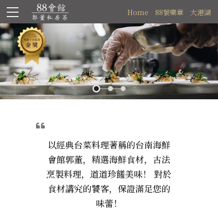
Home
88號樂章
大港湖
以經典台菜料理著稱的台南海鮮
會館郭董，精選海鮮食材，古法
烹製料理，道道珍饈美味！ 對於
食材講究的饕客，保證滿足您的
味蕾！