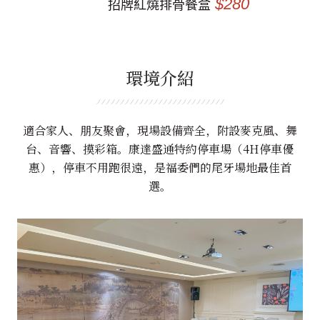
$280
招牌紅燒排骨餐盒
環境介紹
適合家人、朋友聚會，現場設備齊全，附設麥克風、舞
台、音響、摸彩箱。康達盛通特約停車場（4H停車優
惠），停車不用跑很遠，是福委們的尾牙場地最佳首
選。