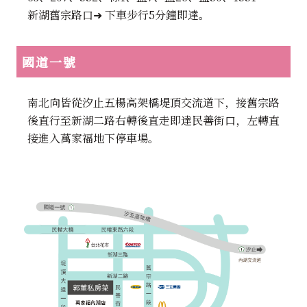
新湖舊宗路口➜ 下車步行5分鐘即達。
國道
一號
南北向皆從汐止五楊高架橋堤頂交流道下，接舊宗路
後直行至新湖二路右轉後直走即達民善街口，左轉直
接進入萬家福地下停車場。